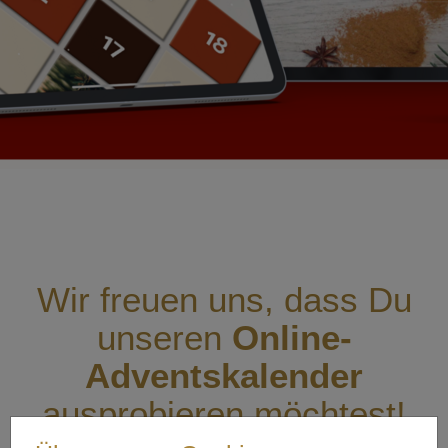
Wir freuen uns, dass Du
unseren
Online-
Adventskalender
ausprobieren möchtest!