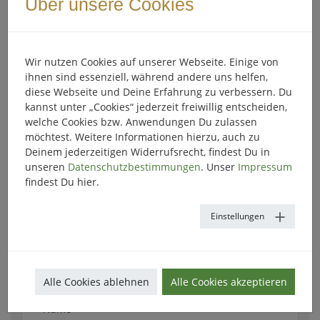
Über unsere Cookies
Registriere Dich einfach über das Formular und erhalte sofort
Zugang zu Deinem persönlichen Test-Kalender.
So funktioniert es:
Wir nutzen Cookies auf unserer Webseite. Einige von
👉 Zuerst kannst Du den Adventskalender in Ruhe
ihnen sind essenziell, während andere uns helfen,
ausprobieren und alle Inhalte nach Deinen Wünschen
diese Webseite und Deine Erfahrung zu verbessern. Du
einrichten.
kannst unter „Cookies“ jederzeit freiwillig entscheiden,
👉 Wenn alles passt und Du zufrieden bist, buchst Du den
welche Cookies bzw. Anwendungen Du zulassen
Kalender und bindest ihn direkt auf Deiner Website oder in
möchtest. Weitere Informationen hierzu, auch zu
Deinem Shop ein.
Deinem jederzeitigen Widerrufsrecht, findest Du in
unseren
Datenschutzbestimmungen
. Unser
Impressum
Starte jetzt – kostenlos testen, individuell gestalten und
findest Du hier.
später buchen! 🎁
Einstellungen
Alle Cookies ablehnen
Alle Cookies akzeptieren
Name
*