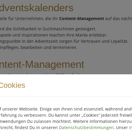
Adventskalenders
rteile für Unternehmen, die ihr
Content-Management
auf das nächs
rd die Sichtbarkeit in Suchmaschinen gesteigert.
spiele und Inspirationen machen Ihre Marke erlebbar.
spunkte in der Adventszeit sorgen für Vertrauen und Loyalität.
einpflegen, bearbeiten und terminieren.
Content-Management
 und Layouts lassen sich im CMS einfach anpassen.
wnloads sorgen für abwechslungsreichen High-Quality Content.
Cookies
nhalte stärken Ihr organisches Ranking.
 Drupal – der Adventskalender fügt sich nahtlos in bestehende S
en Content-Baustein Ihrer Weihnachtskampagne.
f unserer Webseite. Einige von ihnen sind essenziell, während and
ahrung zu verbessern. Du kannst unter „Cookies“ jederzeit freiwil
inrichtung im CMS
Anwendungen Du zulassen möchtest. Weitere Informationen hierzu
fsrecht, findest Du in unseren
Datenschutzbestimmungen
. Unser
I
ntskalender.cloud/jetzt-ausprobieren