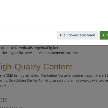
bilder tauschen, Corporate Design integrieren. Profis passen CSS
spiele oder Produkt-Highlights vorbereiten und zeitgesteuert veröf
her High-Quality Content für mehr Reichweite, Klicks und Conversio
es
Alle Cookies ablehnen
All
Rabattaktionen im Adventskalender vorstellen.
rbeiterstories in 24 Türchen erzählen.
exklusive Downloads regelmäßig bereitstellen.
trierungen für Newsletter-Abonnements nutzen.
igh-Quality Content
rem CMS bringt nicht nur Marketing-Vorteile, sondern auch klare 
itiv. So stärken Sie Ihr Ranking zu saisonalen Keywords wie „A
saktion“.
ce