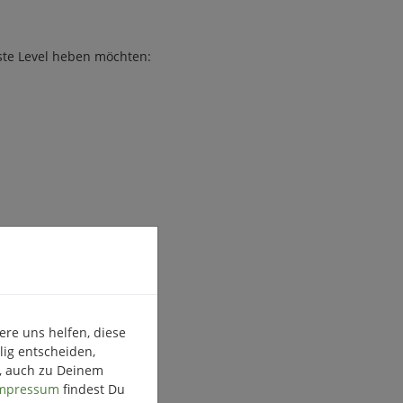
te Level heben möchten:
ysteme ein.
ere uns helfen, diese
lig entscheiden,
, auch zu Deinem
mpressum
findest Du