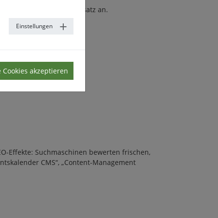
 direkt im Kalender-Datensatz an.
fentlichen.
Einstellungen
ns.
e Cookies akzeptieren
SEO-Effekte: Suchmaschinen bewerten frischen,
dventskalender CMS“, „Content-Management