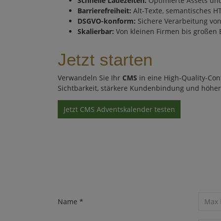
Schnelle Ladezeiten:
Optimierte Assets und
Barrierefreiheit:
Alt-Texte, semantisches HT
DSGVO-konform:
Sichere Verarbeitung vo
Skalierbar:
Von kleinen Firmen bis großen 
Jetzt starten
Verwandeln Sie Ihr
CMS
in eine High-Quality-Con
Sichtbarkeit, stärkere Kundenbindung und höher
Jetzt CMS Adventskalender testen
Screenreader label
Name
*