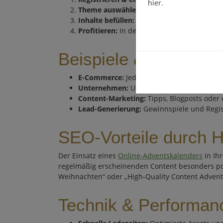
hier.
Theme auswählen & anpassen:
Hintergrund
Inhalte befüllen:
Texte, Gutscheine, Gewinn
Profitieren:
In der Adventszeit sorgt täglic
Beispiele & Use Cas
E-Commerce:
Jeden Tag neue Produkte mit 
Unternehmen:
Unternehmenswerte und Mita
Content-Marketing:
Tipps, Blogposts oder 
Lead-Generierung:
Gewinnspiele und Regis
SEO-Vorteile durch H
Der Einsatz eines
Online-Adventskalenders
in Ih
regelmäßig erscheinenden Content besonders pos
Weihnachten“ oder „High-Quality Content Advent
Technik & Performan