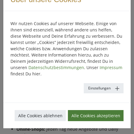
Shops.
So einfach funktioniert die
Wir nutzen Cookies auf unserer Webseite. Einige von
ihnen sind essenziell, während andere uns helfen,
Einrichtung
diese Webseite und Deine Erfahrung zu verbessern. Du
kannst unter „Cookies“ jederzeit freiwillig entscheiden,
Registrieren & einloggen:
welche Cookies bzw. Anwendungen Du zulassen
https://www.adventskalender.cloud/jetzt-ausprobieren
möchtest. Weitere Informationen hierzu, auch zu
Theme auswählen:
Hintergrundbild tauschen, CI
Deinem jederzeitigen Widerrufsrecht, findest Du in
anpassen. Profis passen CSS im Kalender-Datensatz an.
unseren
Datenschutzbestimmungen
. Unser
Impressum
Inhalte befüllen:
Produkte, Gutscheine, Gewinnspiele
findest Du hier.
oder redaktionelle Inhalte hinzufügen.
Profitieren:
Während der Adventszeit sorgen tägliche
Einstellungen
Türchen für mehr Shopping-Umsatz und loyale Kunden.
Use Cases für Shopping-
Adventskalender
Alle Cookies ablehnen
Alle Cookies akzeptieren
Online-Shops:
Jeden Tag neue Angebote und Daily