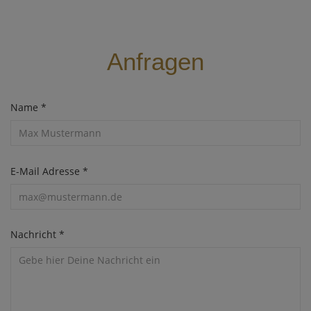
Anfragen
Screenreader label
Name
*
E-Mail Adresse
*
Nachricht
*